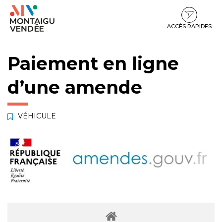
Gestion des traceurs
Aller
Aller
Aller
à
au
au
la
contenu
pied
ACCÈS RAPIDES
navigation
de
page
Paiement en ligne
d’une amende
VÉHICULE