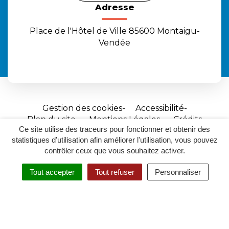
Adresse
Place de l'Hôtel de Ville 85600 Montaigu-
Vendée
Gestion des cookies
Accessibilité
Plan du site
Mentions Légales
Crédits
Ce site utilise des traceurs pour fonctionner et obtenir des
Site
statistiques d'utilisation afin améliorer l'utilisation, vous pouvez
réalisé
contrôler ceux que vous souhaitez activer.
par
Tout accepter
Tout refuser
Personnaliser
Inovagora
MENU
RECHERCHER
ACCESSIBILITÉ
(ouverture
dans
un
nouvel