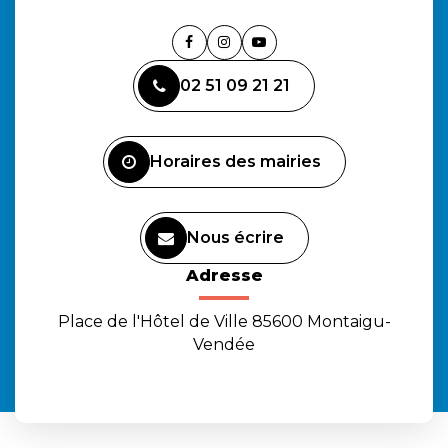
Lien
Lien
Lien
vers
vers
vers
02 51 09 21 21
le
le
la
compte
compte
chaîne
Facebook
Instagram
Youtube
Horaires des mairies
Nous écrire
Adresse
Place de l'Hôtel de Ville 85600 Montaigu-
Vendée