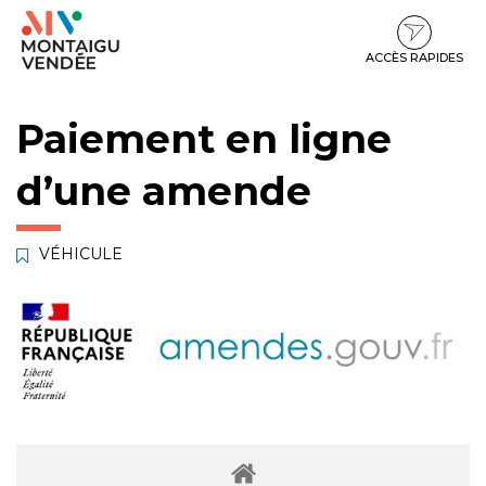
Gestion des traceurs
Aller
Aller
Aller
à
au
au
la
contenu
pied
ACCÈS RAPIDES
navigation
de
page
Paiement en ligne
d’une amende
VÉHICULE