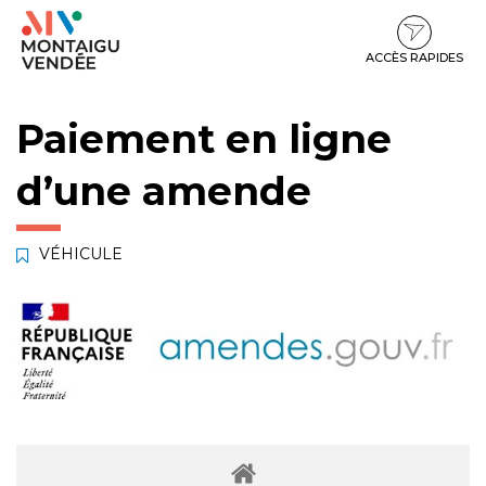
Gestion des traceurs
Aller
Aller
Aller
à
au
au
la
contenu
pied
ACCÈS RAPIDES
navigation
de
page
Paiement en ligne
d’une amende
VÉHICULE