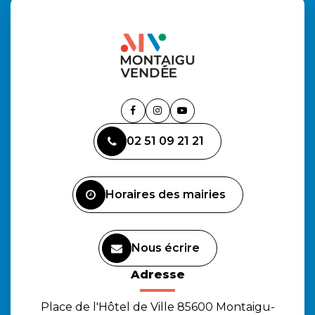
Lien
Lien
Lien
vers
vers
vers
02 51 09 21 21
le
le
la
compte
compte
chaîne
Facebook
Instagram
Youtube
Horaires des mairies
Nous écrire
Adresse
Place de l'Hôtel de Ville 85600 Montaigu-