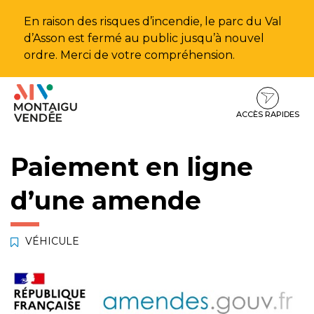
Gestion des traceurs
En raison des risques d’incendie, le parc du Val
d’Asson est fermé au public jusqu’à nouvel
ordre. Merci de votre compréhension.
Aller
Aller
Aller
à
au
au
la
contenu
pied
ACCÈS RAPIDES
navigation
de
page
Paiement en ligne
d’une amende
VÉHICULE