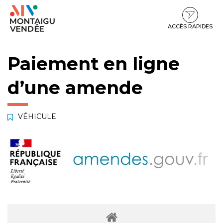
Gestion des traceurs
Aller
Aller
Aller
à
au
au
la
contenu
pied
ACCÈS RAPIDES
navigation
de
page
Paiement en ligne
d’une amende
VÉHICULE