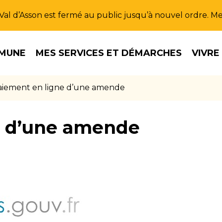
u Val d’Asson est fermé au public jusqu’à nouvel ordre. 
MUNE
MES SERVICES ET DÉMARCHES
VIVRE
aiement en ligne d’une amende
e d’une amende