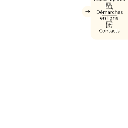
DIRE
Démarches
Masquer
les
en ligne
accès
directs
Contacts