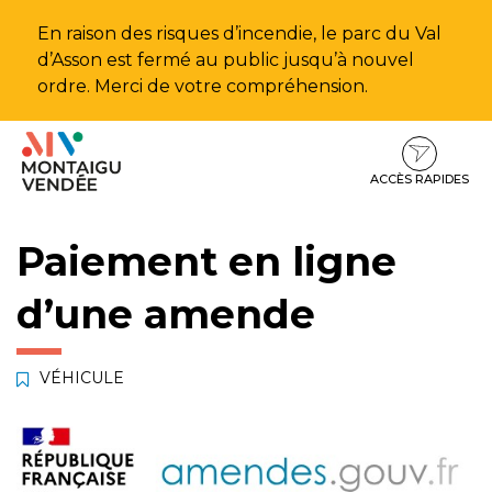
Gestion des traceurs
En raison des risques d’incendie, le parc du Val
d’Asson est fermé au public jusqu’à nouvel
ordre. Merci de votre compréhension.
Aller
Aller
Aller
à
au
au
la
contenu
pied
ACCÈS RAPIDES
navigation
de
page
Paiement en ligne
d’une amende
VÉHICULE