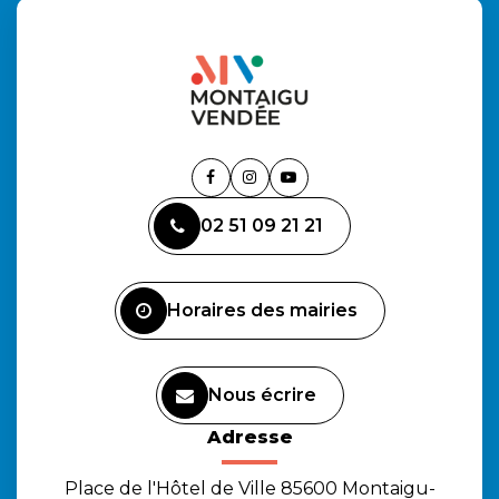
Lien
Lien
Lien
vers
vers
vers
02 51 09 21 21
le
le
la
compte
compte
chaîne
Facebook
Instagram
Youtube
Horaires des mairies
Nous écrire
Adresse
Place de l'Hôtel de Ville 85600 Montaigu-