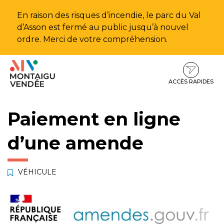
Gestion des traceurs
En raison des risques d’incendie, le parc du Val
d’Asson est fermé au public jusqu’à nouvel
ordre. Merci de votre compréhension.
Aller
Aller
Aller
à
au
au
la
contenu
pied
ACCÈS RAPIDES
navigation
de
page
Paiement en ligne
d’une amende
VÉHICULE