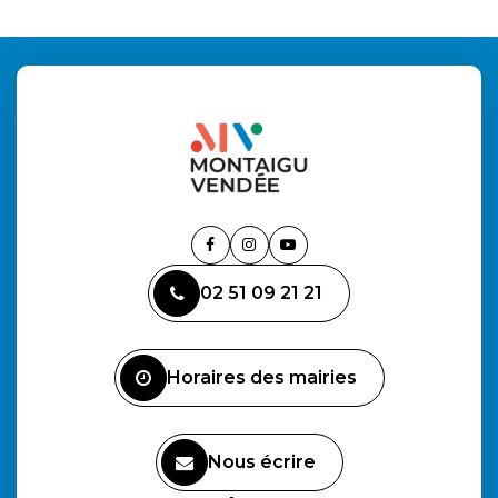
Lien
Lien
Lien
vers
vers
vers
02 51 09 21 21
le
le
la
compte
compte
chaîne
Facebook
Instagram
Youtube
Horaires des mairies
Nous écrire