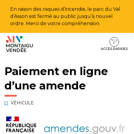
Gestion des traceurs
En raison des risques d’incendie, le parc du Val
d’Asson est fermé au public jusqu’à nouvel
ordre. Merci de votre compréhension.
Aller
Aller
Aller
à
au
au
la
contenu
pied
ACCÈS RAPIDES
navigation
de
page
Paiement en ligne
d’une amende
VÉHICULE