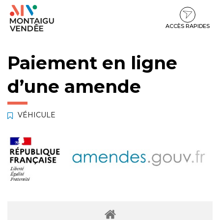
Gestion des traceurs
Aller
Aller
Aller
à
au
au
la
contenu
pied
ACCÈS RAPIDES
navigation
de
page
Paiement en ligne
d’une amende
VÉHICULE