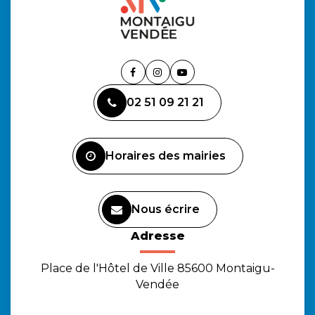
Lien
Lien
Lien
vers
vers
vers
02 51 09 21 21
le
le
la
compte
compte
chaîne
Facebook
Instagram
Youtube
Horaires des mairies
Nous écrire
Adresse
Place de l'Hôtel de Ville 85600 Montaigu-
Vendée