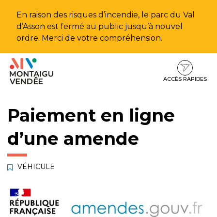
Gestion des traceurs
En raison des risques d’incendie, le parc du Val
d’Asson est fermé au public jusqu’à nouvel
ordre. Merci de votre compréhension.
Aller
Aller
Aller
à
au
au
la
contenu
pied
ACCÈS RAPIDES
navigation
de
page
Paiement en ligne
d’une amende
VÉHICULE