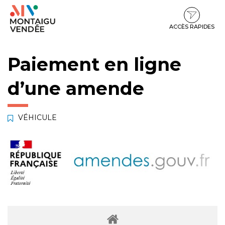
Gestion des traceurs
Aller
Aller
Aller
à
au
au
la
contenu
pied
ACCÈS RAPIDES
navigation
de
page
Paiement en ligne
d’une amende
VÉHICULE