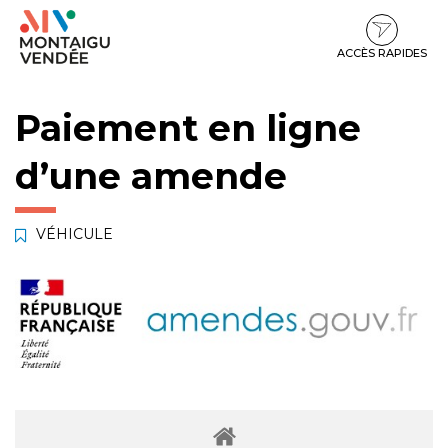
Gestion des traceurs
Aller
Aller
Aller
à
au
au
la
contenu
pied
ACCÈS RAPIDES
navigation
de
page
Paiement en ligne
d’une amende
VÉHICULE