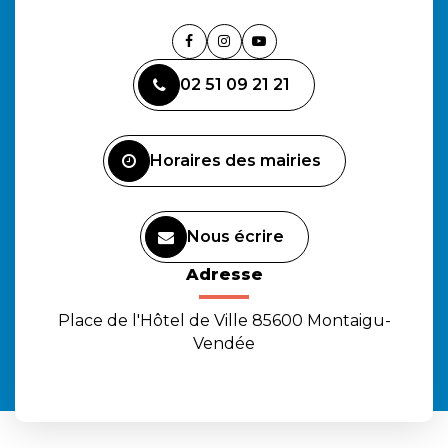
Lien
Lien
Lien
vers
vers
vers
02 51 09 21 21
le
le
la
compte
compte
chaîne
Facebook
Instagram
Youtube
Horaires des mairies
Nous écrire
Adresse
Place de l'Hôtel de Ville 85600 Montaigu-
Vendée