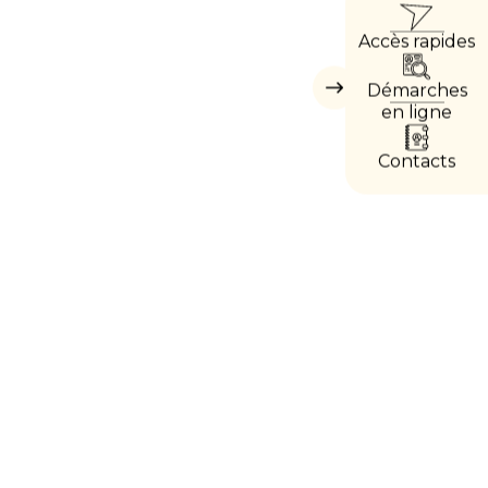
ACCÈ
Accès rapides
DIRE
Démarches
Masquer
les
en ligne
accès
directs
Contacts