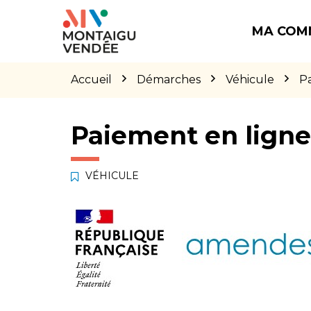
Gestion des traceurs
Aller
Aller
Aller
à
au
au
MA COM
la
contenu
pied
navigation
de
page
Accueil
Démarches
Véhicule
P
Paiement en lign
VÉHICULE