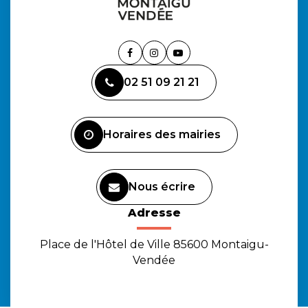
Lien
Lien
Lien
vers
vers
vers
02 51 09 21 21
le
le
la
compte
compte
chaîne
Facebook
Instagram
Youtube
Horaires des mairies
Nous écrire
Adresse
Place de l'Hôtel de Ville 85600 Montaigu-
Vendée