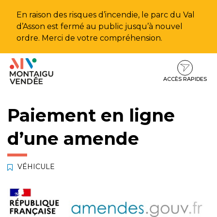
Gestion des traceurs
En raison des risques d’incendie, le parc du Val
d’Asson est fermé au public jusqu’à nouvel
ordre. Merci de votre compréhension.
Aller
Aller
Aller
à
au
au
la
contenu
pied
ACCÈS RAPIDES
navigation
de
page
Paiement en ligne
d’une amende
VÉHICULE