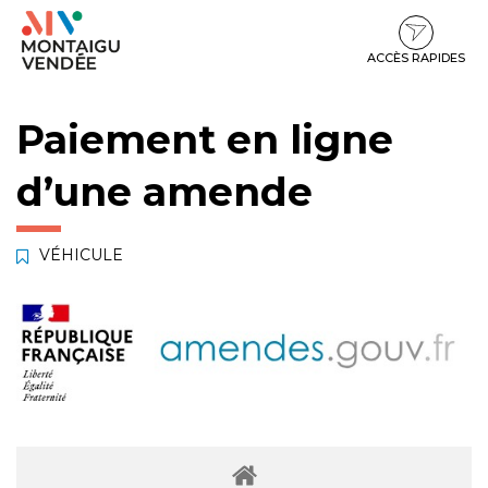
Gestion des traceurs
Aller
Aller
Aller
à
au
au
la
contenu
pied
ACCÈS RAPIDES
navigation
de
page
Paiement en ligne
d’une amende
VÉHICULE