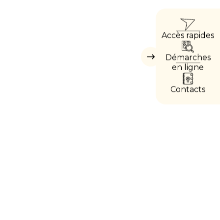
ACCÈ
Accès rapides
DIRE
Démarches
Masquer
les
en ligne
accès
directs
Contacts