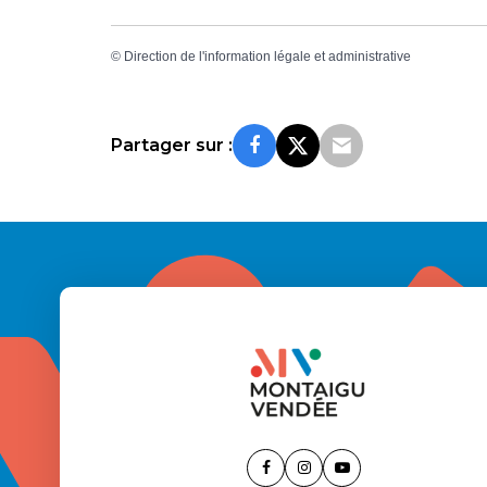
©
Direction de l'information légale et administrative
Partager sur :
Lien
Lien
Lien