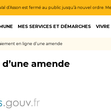
u Val d’Asson est fermé au public jusqu’à nouvel ordre. 
MUNE
MES SERVICES ET DÉMARCHES
VIVRE
aiement en ligne d’une amende
e d’une amende