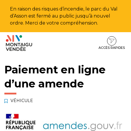
Gestion des traceurs
En raison des risques d’incendie, le parc du Val
d’Asson est fermé au public jusqu’à nouvel
ordre. Merci de votre compréhension.
Aller
Aller
Aller
à
au
au
la
contenu
pied
ACCÈS RAPIDES
navigation
de
page
Paiement en ligne
d’une amende
VÉHICULE