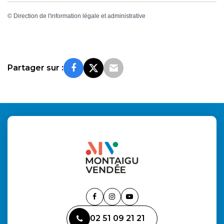
©
Direction de l'information légale et administrative
Partager sur :
Lien
Lien
Lien
vers
vers
vers
02 51 09 21 21
le
le
la