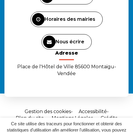
compte
compte
chaîne
Facebook
Instagram
Youtube
Horaires des mairies
Nous écrire
Adresse
Place de l'Hôtel de Ville 85600 Montaigu-
Vendée
Gestion des cookies
Accessibilité
Plan du site
Mentions Légales
Crédits
Ce site utilise des traceurs pour fonctionner et obtenir des
Site
statistiques d'utilisation afin améliorer l'utilisation, vous pouvez