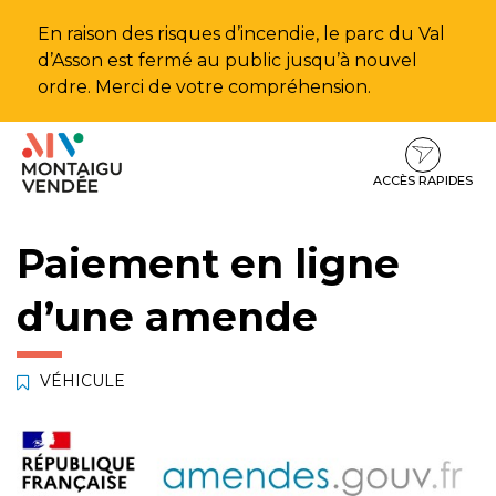
Gestion des traceurs
En raison des risques d’incendie, le parc du Val
d’Asson est fermé au public jusqu’à nouvel
ordre. Merci de votre compréhension.
Aller
Aller
Aller
à
au
au
la
contenu
pied
ACCÈS RAPIDES
navigation
de
page
Paiement en ligne
d’une amende
VÉHICULE