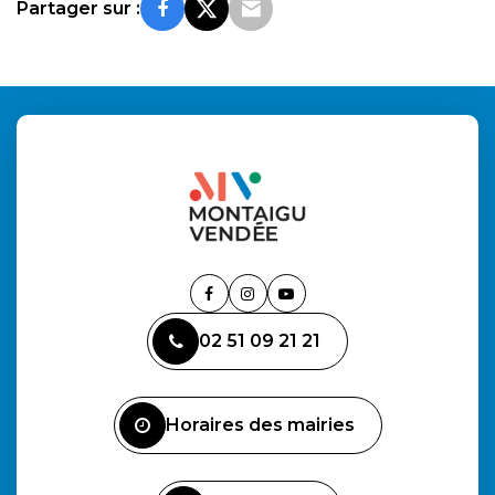
Partager sur :
Lien
Lien
Lien
vers
vers
vers
02 51 09 21 21
le
le
la
compte
compte
chaîne
Facebook
Instagram
Youtube
Horaires des mairies