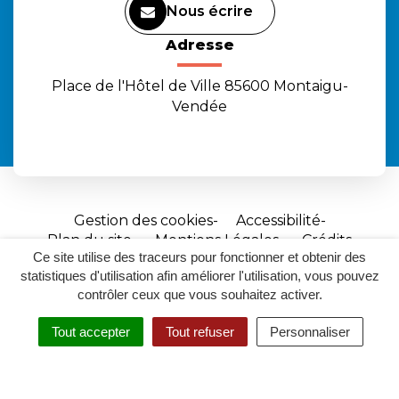
Nous écrire
Adresse
Place de l'Hôtel de Ville 85600 Montaigu-
Vendée
Gestion des cookies
Accessibilité
Plan du site
Mentions Légales
Crédits
Ce site utilise des traceurs pour fonctionner et obtenir des
Site
statistiques d'utilisation afin améliorer l'utilisation, vous pouvez
réalisé
contrôler ceux que vous souhaitez activer.
par
Tout accepter
Tout refuser
Personnaliser
Inovagora
MENU
RECHERCHER
ACCESSIBILITÉ
(ouverture
dans
un