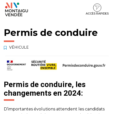
Gestion des traceurs
Aller
Aller
Aller
à
au
au
la
contenu
pied
ACCÈS RAPIDES
navigation
de
page
Permis de conduire
VÉHICULE
Permis de conduire, les
changements en 2024:
D’importantes évolutions attendent les candidats