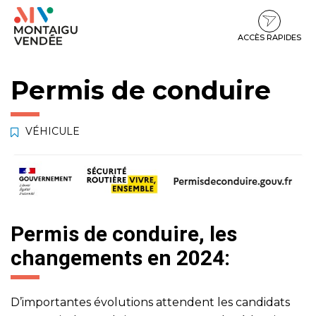
Gestion des traceurs
Aller
Aller
Aller
à
au
au
la
contenu
pied
ACCÈS RAPIDES
navigation
de
page
Permis de conduire
VÉHICULE
Permis de conduire, les
changements en 2024:
D’importantes évolutions attendent les candidats