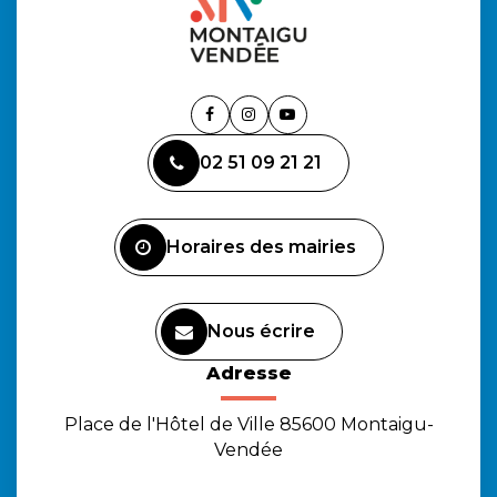
Lien
Lien
Lien
vers
vers
vers
02 51 09 21 21
le
le
la
compte
compte
chaîne
Facebook
Instagram
Youtube
Horaires des mairies
Nous écrire
Adresse
Place de l'Hôtel de Ville 85600 Montaigu-
Vendée