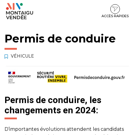
Gestion des traceurs
Aller
Aller
Aller
à
au
au
la
contenu
pied
ACCÈS RAPIDES
navigation
de
page
Permis de conduire
VÉHICULE
Permis de conduire, les
changements en 2024:
D’importantes évolutions attendent les candidats