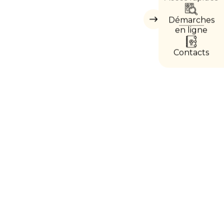
DIRE
Démarches
Masquer
les
en ligne
accès
directs
Contacts