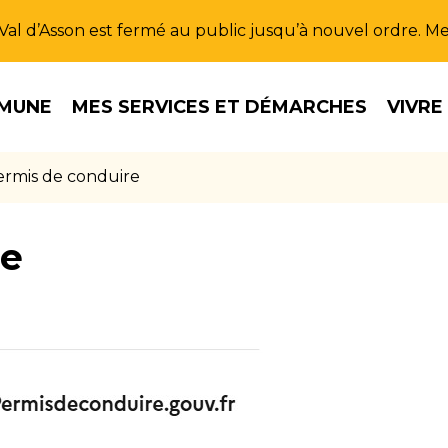
u Val d’Asson est fermé au public jusqu’à nouvel ordre. 
MUNE
MES SERVICES ET DÉMARCHES
VIVRE
ermis de conduire
re