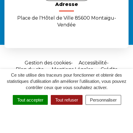
Adresse
Place de l'Hôtel de Ville 85600 Montaigu-
Vendée
Gestion des cookies
Accessibilité
Plan du site
Mentions Légales
Crédits
Ce site utilise des traceurs pour fonctionner et obtenir des
Site
statistiques d'utilisation afin améliorer l'utilisation, vous pouvez
réalisé
contrôler ceux que vous souhaitez activer.
par
Tout accepter
Tout refuser
Personnaliser
Inovagora
MENU
RECHERCHER
ACCESSIBILITÉ
(ouverture
dans
un
nouvel