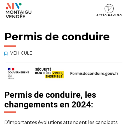
Gestion des traceurs
Aller
Aller
Aller
à
au
au
la
contenu
pied
ACCÈS RAPIDES
navigation
de
page
Permis de conduire
VÉHICULE
Permis de conduire, les
changements en 2024:
D’importantes évolutions attendent les candidats