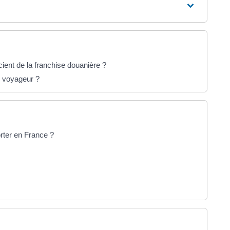
cient de la franchise douanière ?
u voyageur ?
orter en France ?