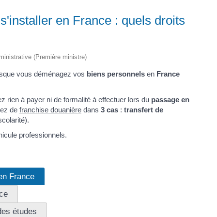
'installer en France : quels droits
dministrative (Première ministre)
 lorsque vous déménagez vos
biens personnels
en
France
z rien à payer ni de formalité à effectuer lors du
passage en
iez de
franchise douanière
dans
3 cas
:
transfert de
colarité).
hicule professionnels.
 en France
nce
des études