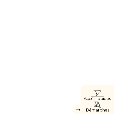
ACCÈ
Accès rapides
DIRE
Démarches
Masquer