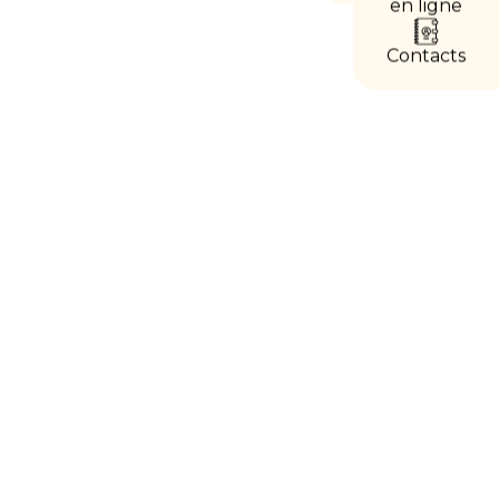
les
en ligne
accès
directs
Contacts