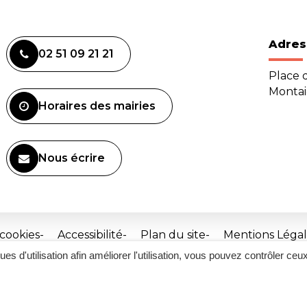
Adres
02 51 09 21 21
Place d
Monta
Horaires des mairies
Nous écrire
 cookies
Accessibilité
Plan du site
Mentions Légal
ques d'utilisation afin améliorer l'utilisation, vous pouvez contrôler ceu
Site
réalisé
par