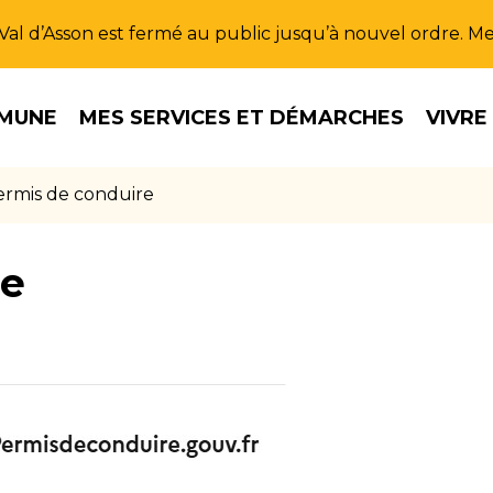
u Val d’Asson est fermé au public jusqu’à nouvel ordre. 
MUNE
MES SERVICES ET DÉMARCHES
VIVRE
ermis de conduire
re