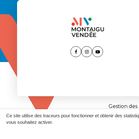
Lien
Lien
Lien
vers
vers
vers
le
le
la
compte
compte
chaîne
Facebook
Instagram
Youtube
Gestion des
Ce site utilise des traceurs pour fonctionner et obtenir des statisti
vous souhaitez activer.