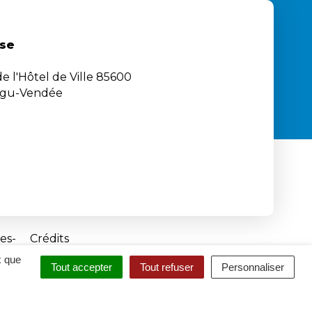
se
e l'Hôtel de Ville 85600
igu-Vendée
es
Crédits
x que
Tout accepter
Tout refuser
Personnaliser