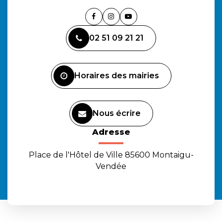
Lien
Lien
Lien
vers
vers
vers
02 51 09 21 21
le
le
la
compte
compte
chaîne
Facebook
Instagram
Youtube
Horaires des mairies
Nous écrire
Adresse
Place de l'Hôtel de Ville 85600 Montaigu-
Vendée