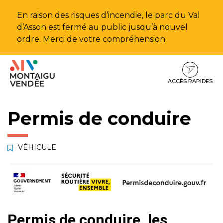
Gestion des traceurs
En raison des risques d’incendie, le parc du Val
d’Asson est fermé au public jusqu’à nouvel
ordre. Merci de votre compréhension.
Aller
Aller
Aller
à
au
au
la
contenu
pied
ACCÈS RAPIDES
navigation
de
page
Permis de conduire
VÉHICULE
Permis de conduire, les