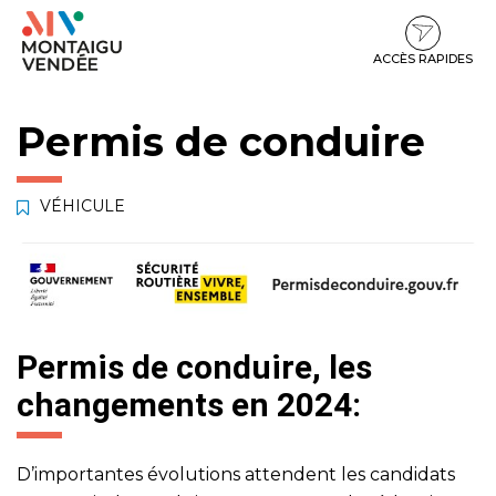
Gestion des traceurs
Aller
Aller
Aller
à
au
au
la
contenu
pied
ACCÈS RAPIDES
navigation
de
page
Permis de conduire
VÉHICULE
Permis de conduire, les
changements en 2024:
D’importantes évolutions attendent les candidats