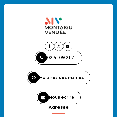
Lien
Lien
Lien
vers
vers
vers
02 51 09 21 21
le
le
la
compte
compte
chaîne
Facebook
Instagram
Youtube
Horaires des mairies
Nous écrire
Adresse