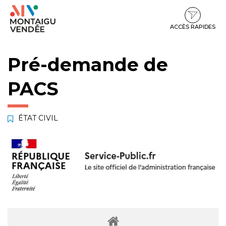
Gestion des traceurs
Aller
Aller
Aller
à
au
au
la
contenu
pied
ACCÈS RAPIDES
navigation
de
page
Pré-demande de
PACS
ÉTAT CIVIL