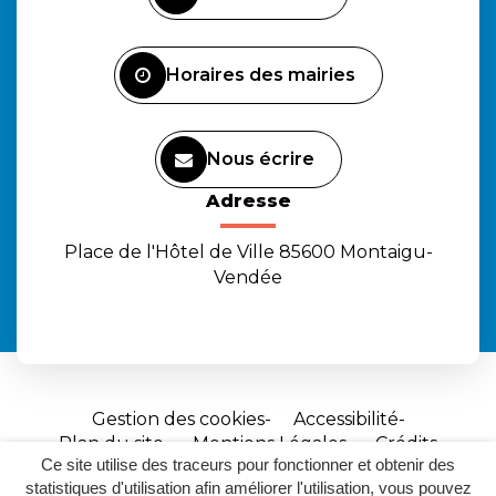
compte
compte
chaîne
Facebook
Instagram
Youtube
Horaires des mairies
Nous écrire
Adresse
Place de l'Hôtel de Ville 85600 Montaigu-
Vendée
Gestion des cookies
Accessibilité
Plan du site
Mentions Légales
Crédits
Ce site utilise des traceurs pour fonctionner et obtenir des
Site
statistiques d'utilisation afin améliorer l'utilisation, vous pouvez