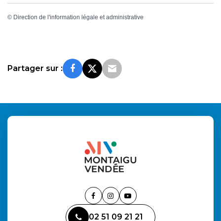
©
Direction de l'information légale et administrative
Partager sur :
Lien
Lien
Lien
vers
vers
vers
02 51 09 21 21
le
le
la