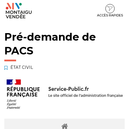
Gestion des traceurs
Aller
Aller
Aller
à
au
au
la
contenu
pied
ACCÈS RAPIDES
navigation
de
page
Pré-demande de
PACS
ÉTAT CIVIL