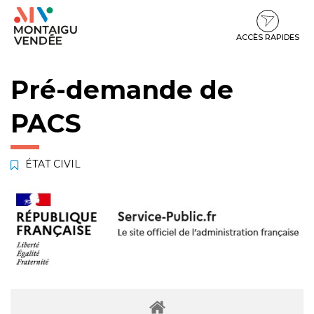
Gestion des traceurs
Aller
Aller
Aller
à
au
au
la
contenu
pied
ACCÈS RAPIDES
navigation
de
page
Pré-demande de
PACS
ÉTAT CIVIL