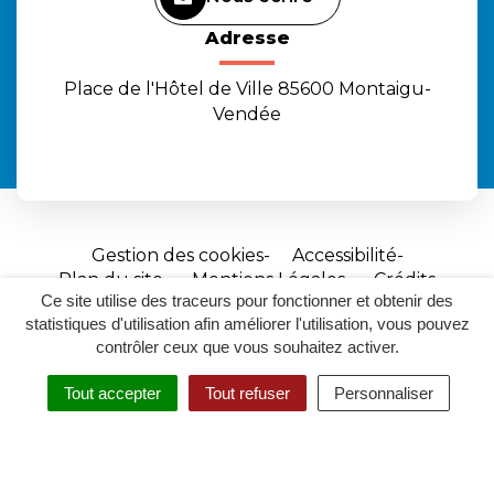
Adresse
Place de l'Hôtel de Ville 85600 Montaigu-
Vendée
Gestion des cookies
Accessibilité
Plan du site
Mentions Légales
Crédits
Ce site utilise des traceurs pour fonctionner et obtenir des
Site
statistiques d'utilisation afin améliorer l'utilisation, vous pouvez
réalisé
contrôler ceux que vous souhaitez activer.
par
Tout accepter
Tout refuser
Personnaliser
Inovagora
MENU
RECHERCHER
ACCESSIBILITÉ
(ouverture
dans
un