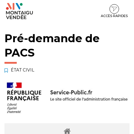
Gestion des traceurs
Aller
Aller
Aller
à
au
au
la
contenu
pied
ACCÈS RAPIDES
navigation
de
page
Pré-demande de
PACS
ÉTAT CIVIL