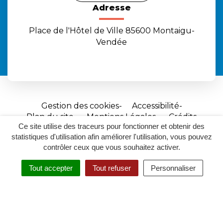
Adresse
Place de l'Hôtel de Ville 85600 Montaigu-
Vendée
Gestion des cookies
Accessibilité
Plan du site
Mentions Légales
Crédits
Ce site utilise des traceurs pour fonctionner et obtenir des
Site
statistiques d'utilisation afin améliorer l'utilisation, vous pouvez
réalisé
contrôler ceux que vous souhaitez activer.
par
Tout accepter
Tout refuser
Personnaliser
Inovagora
MENU
RECHERCHER
ACCESSIBILITÉ
(ouverture
dans
un
nouvel