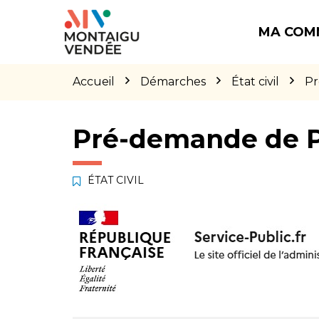
Gestion des traceurs
Aller
Aller
Aller
à
au
au
MA COM
la
contenu
pied
navigation
de
page
Accueil
Démarches
État civil
Pr
Pré-demande de 
ÉTAT CIVIL