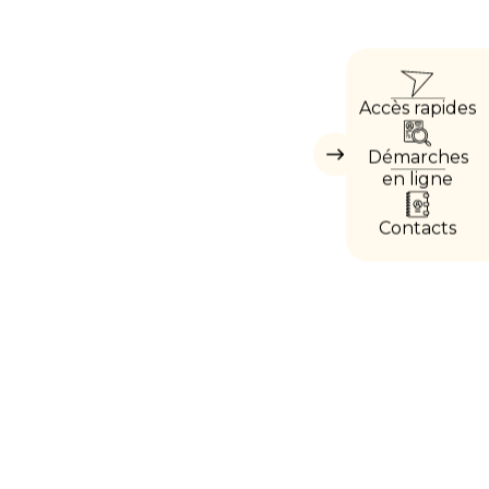
ACCÈ
Accès rapides
DIRE
Démarches
Masquer
les
en ligne
accès
directs
Contacts