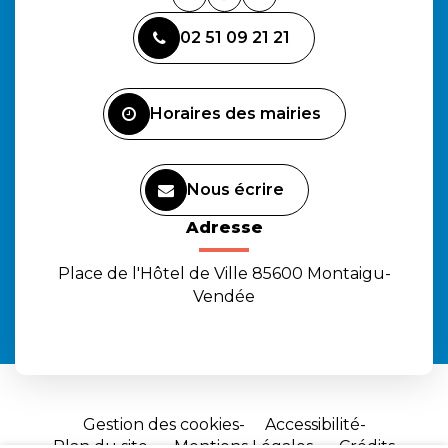
Lien
Lien
Lien
vers
vers
vers
02 51 09 21 21
le
le
la
compte
compte
chaîne
Facebook
Instagram
Youtube
Horaires des mairies
Nous écrire
Adresse
Place de l'Hôtel de Ville 85600 Montaigu-
Vendée
Gestion des cookies
Accessibilité
Plan du site
Mentions Légales
Crédits