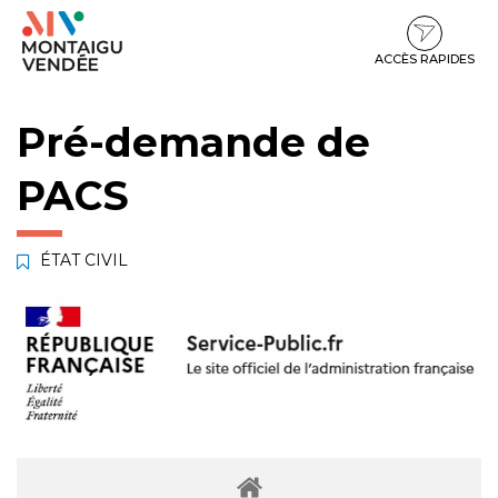
Gestion des traceurs
Aller
Aller
Aller
à
au
au
la
contenu
pied
ACCÈS RAPIDES
navigation
de
page
Pré-demande de
PACS
ÉTAT CIVIL