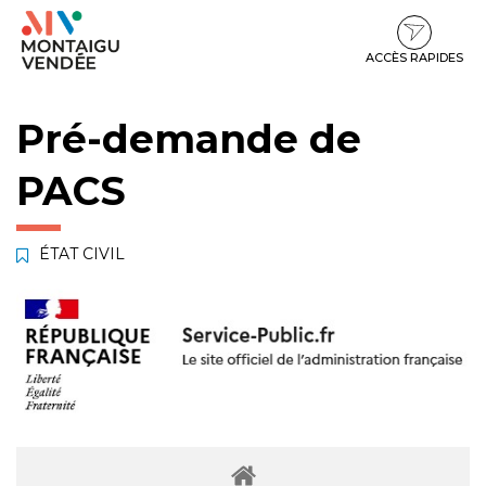
Gestion des traceurs
Aller
Aller
Aller
à
au
au
la
contenu
pied
ACCÈS RAPIDES
navigation
de
page
Pré-demande de
PACS
ÉTAT CIVIL