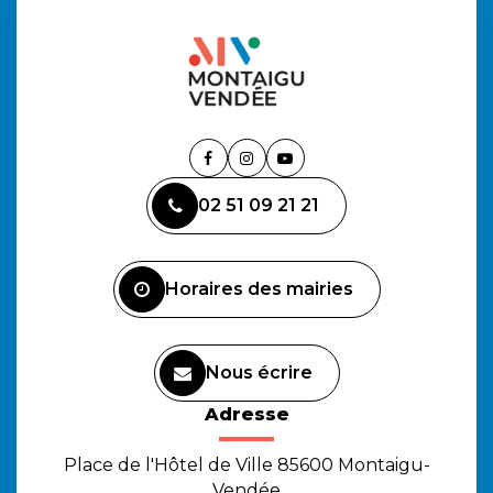
Lien
Lien
Lien
vers
vers
vers
02 51 09 21 21
le
le
la
compte
compte
chaîne
Facebook
Instagram
Youtube
Horaires des mairies
Nous écrire
Adresse
Place de l'Hôtel de Ville 85600 Montaigu-
Vendée