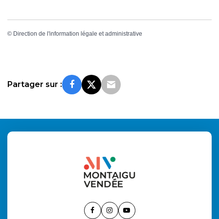
©
Direction de l'information légale et administrative
Partager sur :
Lien
Lien
Lien