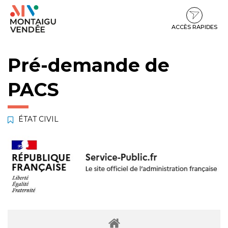
Gestion des traceurs
Aller
Aller
Aller
à
au
au
la
contenu
pied
ACCÈS RAPIDES
navigation
de
page
Pré-demande de
PACS
ÉTAT CIVIL