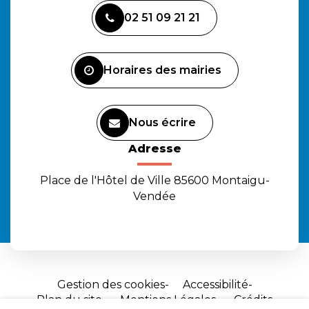
vers
vers
vers
02 51 09 21 21
le
le
la
compte
compte
chaîne
Facebook
Instagram
Youtube
Horaires des mairies
Nous écrire
Adresse
Place de l'Hôtel de Ville 85600 Montaigu-
Vendée
Gestion des cookies
Accessibilité
Plan du site
Mentions Légales
Crédits