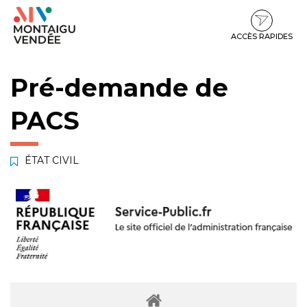
Gestion des traceurs
Aller
Aller
Aller
à
au
au
la
contenu
pied
ACCÈS RAPIDES
navigation
de
page
Pré-demande de
PACS
ÉTAT CIVIL