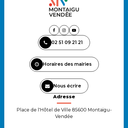
Lien
Lien
Lien
vers
vers
vers
02 51 09 21 21
le
le
la
compte
compte
chaîne
Facebook
Instagram
Youtube
Horaires des mairies
Nous écrire
Adresse
Place de l'Hôtel de Ville 85600 Montaigu-
Vendée