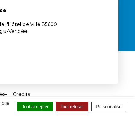
se
e l'Hôtel de Ville 85600
igu-Vendée
es
Crédits
x que
Tout accepter
Tout refuser
Personnaliser