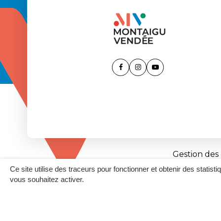
Lien
Lien
Lien
vers
vers
vers
le
le
la
compte
compte
chaîne
Facebook
Instagram
Youtube
Gestion des
Ce site utilise des traceurs pour fonctionner et obtenir des statisti
vous souhaitez activer.