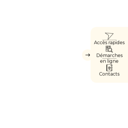
ACCÈ
Accès rapides
DIRE
Démarches
Masquer
les
en ligne
accès
directs
Contacts