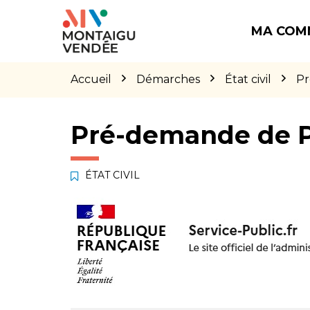
Gestion des traceurs
Aller
Aller
Aller
à
au
au
MA COM
la
contenu
pied
navigation
de
page
Accueil
Démarches
État civil
Pr
Pré-demande de 
ÉTAT CIVIL