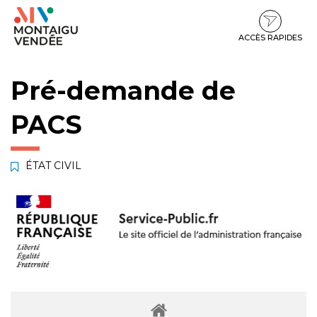
Gestion des traceurs
Aller
Aller
Aller
à
au
au
la
contenu
pied
ACCÈS RAPIDES
navigation
de
page
Pré-demande de
PACS
ÉTAT CIVIL