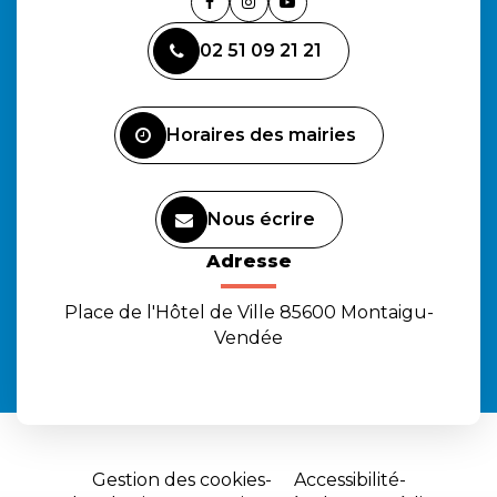
Lien
Lien
Lien
vers
vers
vers
02 51 09 21 21
le
le
la
compte
compte
chaîne
Facebook
Instagram
Youtube
Horaires des mairies
Nous écrire
Adresse
Place de l'Hôtel de Ville 85600 Montaigu-
Vendée
Gestion des cookies
Accessibilité