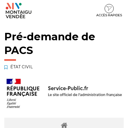
Gestion des traceurs
Aller
Aller
Aller
à
au
au
la
contenu
pied
ACCÈS RAPIDES
navigation
de
page
Pré-demande de
PACS
ÉTAT CIVIL