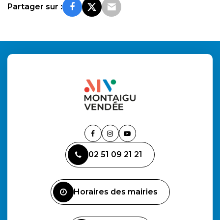
Partager sur :
Lien
Lien
Lien
vers
vers
vers
02 51 09 21 21
le
le
la
compte
compte
chaîne
Facebook
Instagram
Youtube
Horaires des mairies