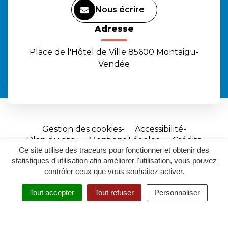
Nous écrire
Adresse
Place de l'Hôtel de Ville 85600 Montaigu-
Vendée
Gestion des cookies
Accessibilité
Plan du site
Mentions Légales
Crédits
Ce site utilise des traceurs pour fonctionner et obtenir des
Site
statistiques d'utilisation afin améliorer l'utilisation, vous pouvez
réalisé
contrôler ceux que vous souhaitez activer.
par
Tout accepter
Tout refuser
Personnaliser
Inovagora
MENU
RECHERCHER
ACCESSIBILITÉ
(ouverture
dans