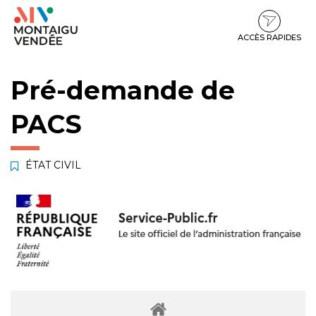
Gestion des traceurs
Aller
Aller
Aller
à
au
au
la
contenu
pied
ACCÈS RAPIDES
navigation
de
page
Pré-demande de
PACS
ÉTAT CIVIL