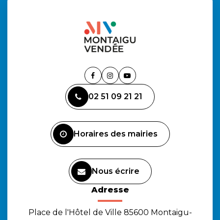
Lien
Lien
Lien
vers
vers
vers
02 51 09 21 21
le
le
la
compte
compte
chaîne
Facebook
Instagram
Youtube
Horaires des mairies
Nous écrire
Adresse
Place de l'Hôtel de Ville 85600 Montaigu-