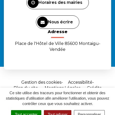
Horaires des mairies
Nous écrire
Adresse
Place de l'Hôtel de Ville 85600 Montaigu-
Vendée
Gestion des cookies
Accessibilité
Plan du site
Mentions Légales
Crédits
Ce site utilise des traceurs pour fonctionner et obtenir des
Site
statistiques d'utilisation afin améliorer l'utilisation, vous pouvez
réalisé
contrôler ceux que vous souhaitez activer.
par
Tout accepter
Tout refuser
Personnaliser
MENU