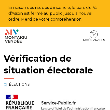
Gestion des traceurs
En raison des risques d’incendie, le parc du Val
d’Asson est fermé au public jusqu’à nouvel
ordre. Merci de votre compréhension.
Aller
Aller
Aller
à
au
au
la
contenu
pied
ACCÈS RAPIDES
navigation
de
page
Vérification de
situation électorale
ÉLECTIONS