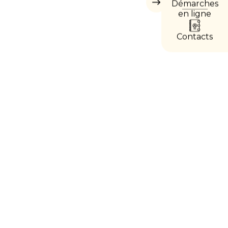
Démarches
Masquer
les
en ligne
accès
directs
Contacts