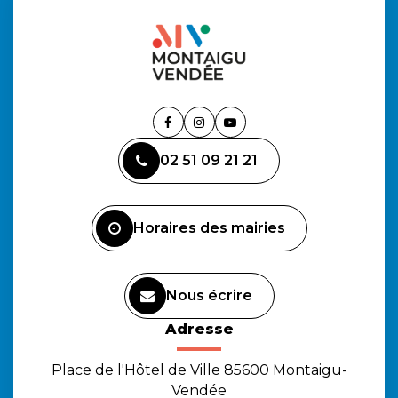
Lien
Lien
Lien
vers
vers
vers
02 51 09 21 21
le
le
la
compte
compte
chaîne
Facebook
Instagram
Youtube
Horaires des mairies
Nous écrire
Adresse
Place de l'Hôtel de Ville 85600 Montaigu-
Vendée