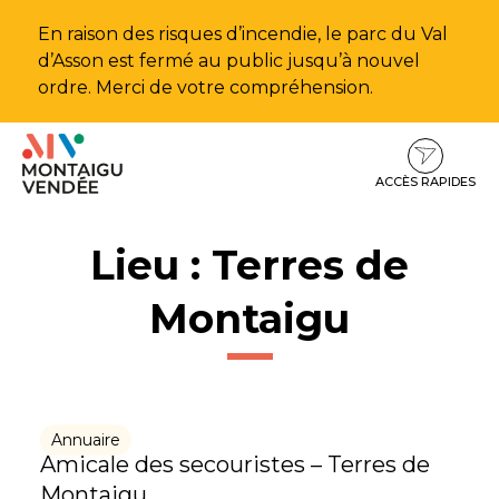
Gestion des traceurs
En raison des risques d’incendie, le parc du Val
d’Asson est fermé au public jusqu’à nouvel
ordre. Merci de votre compréhension.
Aller
Aller
Aller
à
au
au
la
contenu
pied
ACCÈS RAPIDES
navigation
de
page
Lieu :
Terres de
Montaigu
Annuaire
Amicale des secouristes – Terres de
Montaigu