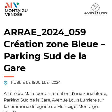
Gestion des traceurs
Aller
Aller
Aller
à
au
au
la
contenu
pied
ACCÈS RAPIDES
navigation
de
page
ARRAE_2024_059
Création zone Bleue –
Parking Sud de la
Gare
PUBLIÉ LE
15 JUILLET 2024
Arrêté du Maire portant création d’une zone bleue,
Parking Sud de la Gare, Avenue Louis Lumière sur
la commune déléguée de Montaigu, Montaigu-