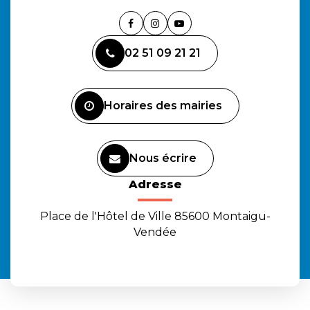
Lien
Lien
Lien
vers
vers
vers
02 51 09 21 21
le
le
la
compte
compte
chaîne
Facebook
Instagram
Youtube
Horaires des mairies
Nous écrire
Adresse
Place de l'Hôtel de Ville 85600 Montaigu-
Vendée