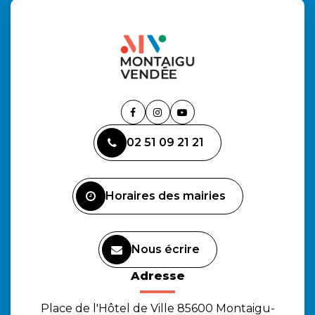
Lien
Lien
Lien
vers
vers
vers
02 51 09 21 21
le
le
la
compte
compte
chaîne
Facebook
Instagram
Youtube
Horaires des mairies
Nous écrire
Adresse
Place de l'Hôtel de Ville 85600 Montaigu-