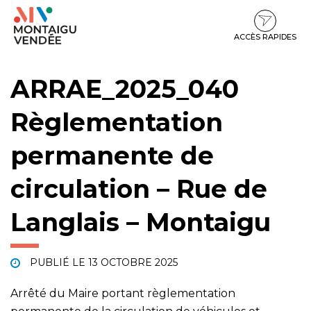
Gestion des traceurs
Aller
Aller
Aller
à
au
au
la
contenu
pied
ACCÈS RAPIDES
navigation
de
page
ARRAE_2025_040
Règlementation
permanente de
circulation – Rue de
Langlais – Montaigu
PUBLIÉ LE
13 OCTOBRE 2025
Arrêté du Maire portant règlementation