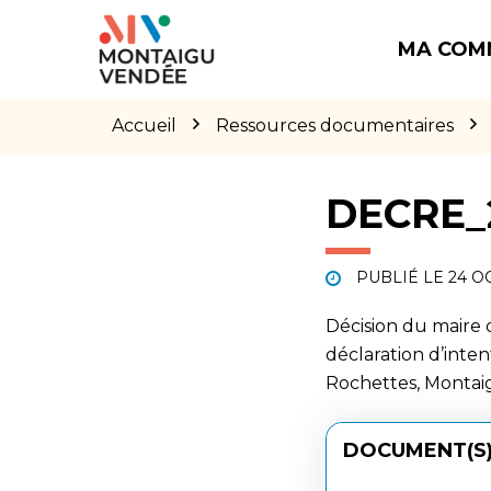
Gestion des traceurs
Aller
Aller
Aller
à
au
au
MA COM
la
contenu
pied
navigation
de
page
Accueil
Ressources documentaires
DECRE_2
PUBLIÉ LE
24 O
Décision du maire
déclaration d’inte
Rochettes, Montai
DOCUMENT(S)