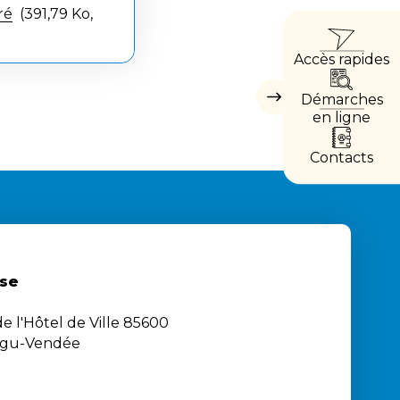
ré
391,79 Ko,
ACCÈ
Accès rapides
DIRE
Démarches
Masquer
les
en ligne
accès
directs
Contacts
se
e l'Hôtel de Ville 85600
igu-Vendée