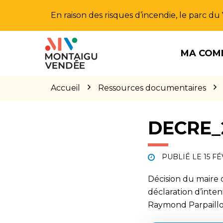
Gestion des traceurs
En raison des risques d’incendie, le parc d
Aller
Aller
Aller
à
au
au
MA COM
la
contenu
pied
navigation
de
page
Accueil
Ressources documentaires
DECRE_
PUBLIÉ LE
15 F
Décision du maire
déclaration d’inte
Raymond Parpaillo