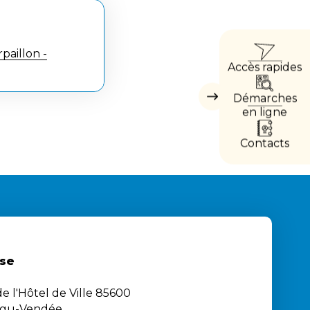
ACCÈ
aillon -
Accès rapides
DIRE
Démarches
Masquer
les
en ligne
accès
directs
Contacts
se
e l'Hôtel de Ville 85600
igu-Vendée