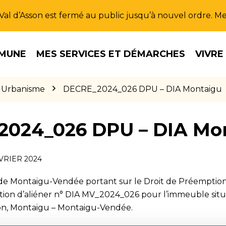
u Val d’Asson est fermé au public jusqu’à nouvel ordre. 
MUNE
MES SERVICES ET DÉMARCHES
VIVRE
Urbanisme
DECRE_2024_026 DPU – DIA Montaigu
2024_026 DPU – DIA Mo
ÉVRIER 2024
 de Montaigu-Vendée portant sur le Droit de Préemption
ntion d’aliéner n° DIA MV_2024_026 pour l’immeuble sit
n, Montaigu – Montaigu-Vendée.