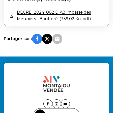
DECRE_2024_082 DIA8 Impasse des
Meuniers - Boufféré
339,02 Ko, pdf
Partager sur :
Lien
Lien
Lien
vers
vers
vers