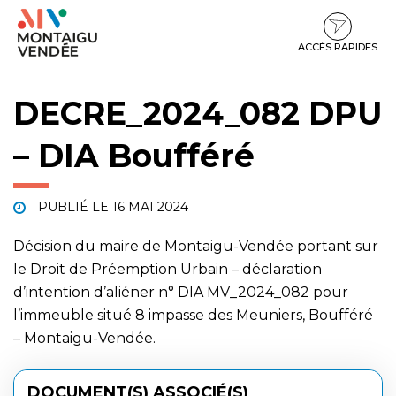
Gestion des traceurs
Aller
Aller
Aller
à
au
au
la
contenu
pied
ACCÈS RAPIDES
navigation
de
page
DECRE_2024_082 DPU
– DIA Boufféré
PUBLIÉ LE
16 MAI 2024
Décision du maire de Montaigu-Vendée portant sur
le Droit de Préemption Urbain – déclaration
d’intention d’aliéner n° DIA MV_2024_082 pour
l’immeuble situé 8 impasse des Meuniers, Boufféré
– Montaigu-Vendée.
DOCUMENT(S) ASSOCIÉ(S)