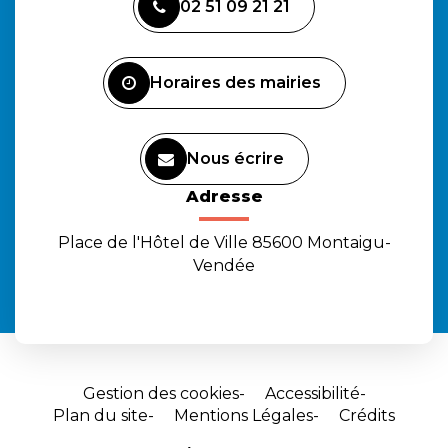
02 51 09 21 21
le
le
la
compte
compte
chaîne
Facebook
Instagram
Youtube
Horaires des mairies
Nous écrire
Adresse
Place de l'Hôtel de Ville 85600 Montaigu-
Vendée
Gestion des cookies
Accessibilité
Plan du site
Mentions Légales
Crédits