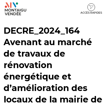
Gestion des traceurs
Aller
Aller
Aller
à
au
au
la
contenu
pied
ACCÈS RAPIDES
navigation
de
page
DECRE_2024_164
Avenant au marché
de travaux de
rénovation
énergétique et
d’amélioration des
locaux de la mairie de