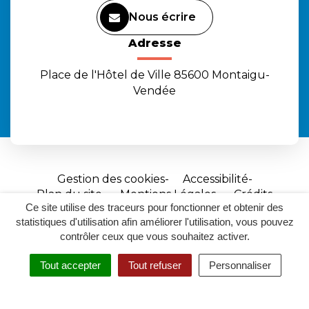
Nous écrire
Adresse
Place de l'Hôtel de Ville 85600 Montaigu-
Vendée
Gestion des cookies
Accessibilité
Plan du site
Mentions Légales
Crédits
Ce site utilise des traceurs pour fonctionner et obtenir des
Site
statistiques d'utilisation afin améliorer l'utilisation, vous pouvez
réalisé
contrôler ceux que vous souhaitez activer.
par
Tout accepter
Tout refuser
Personnaliser
Inovagora
MENU
RECHERCHER
ACCESSIBILITÉ
(ouverture
dans