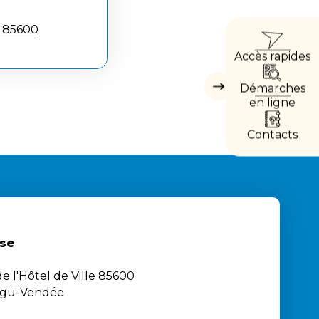
ACCÈ
- 85600
Accès rapides
DIRE
Démarches
Masquer
les
en ligne
accès
directs
Contacts
se
e l'Hôtel de Ville 85600
igu-Vendée