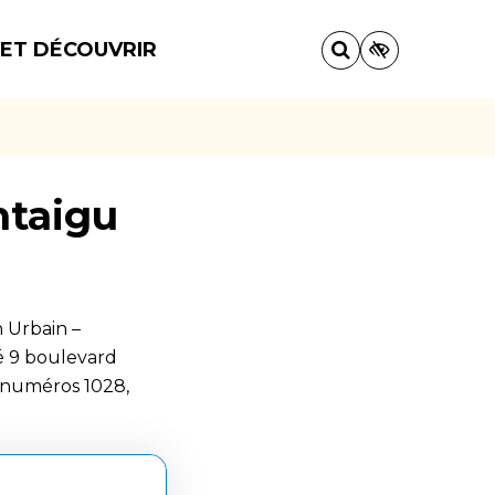
 ET DÉCOUVRIR
ntaigu
 Urbain –
é 9 boulevard
 numéros 1028,