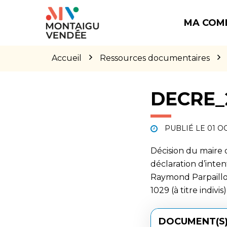
Gestion des traceurs
Aller
Aller
Aller
à
au
au
MA COM
la
contenu
pied
navigation
de
page
Accueil
Ressources documentaires
DECRE_2
PUBLIÉ LE
01 O
Décision du maire
déclaration d’inte
Raymond Parpaillo
1029 (à titre indivis)
DOCUMENT(S)